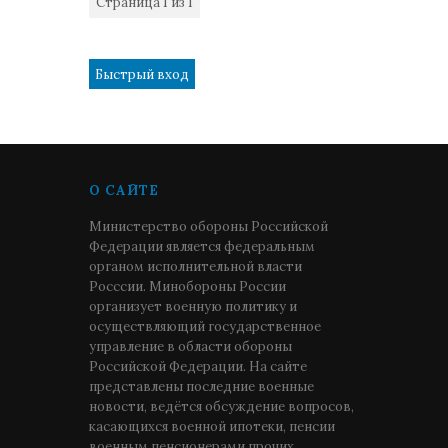
Страница
1
из
1
1
О САЙТЕ
Министерство обороны Российской
Федерации является федеральным
органом исполнительной власти
Росссии. Минобороны России
организует военную политику и
осуществляющий государственное
управление в области обороны
Российской Федерации. На сайте
представлены последние военные
новости, ведётся обсуждение вопросов,
касающихся военной ипотеки, пенсии
военным пенсионерами прочих