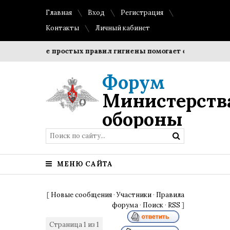
Главная
Вход
Регистрация
Контакты
Личный кабинет
блюдение простых правил гигиены помогает сохранить проз
Форум
Министерств
обороны
МЕНЮ САЙТА
[
Новые сообщения
·
Участники
·
Правила
форума
·
Поиск
·
RSS
]
Страница
1
из
1