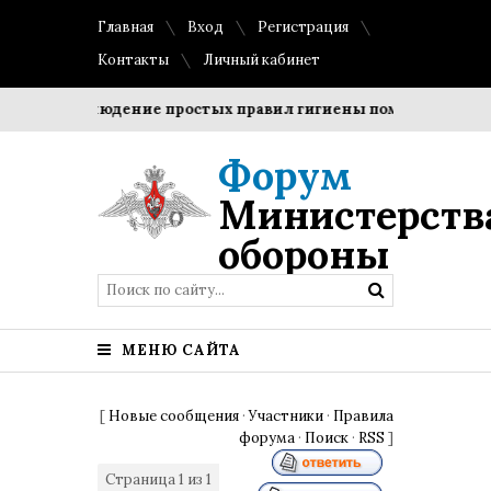
Главная
Вход
Регистрация
Контакты
Личный кабинет
и?
Соблюдение простых правил гигиены помогает сохрани
Форум
Министерств
обороны
МЕНЮ САЙТА
[
Новые сообщения
·
Участники
·
Правила
форума
·
Поиск
·
RSS
]
Страница
1
из
1