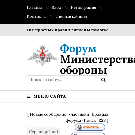
Главная
Вход
Регистрация
Контакты
Личный кабинет
Соблюдение простых правил гигиены помогает сохранить п
Форум
Министерств
обороны
МЕНЮ САЙТА
[
Новые сообщения
·
Участники
·
Правила
форума
·
Поиск
·
RSS
]
Страница
1
из
1