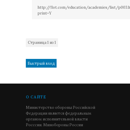
http://flot.com/education/academies/list/p003.
print=Y
Страница
1
из
1
1
О САЙТЕ
Министерство обороны Российской
Федерации является федеральным
органом исполнительной власти
Росссии. Минобороны России