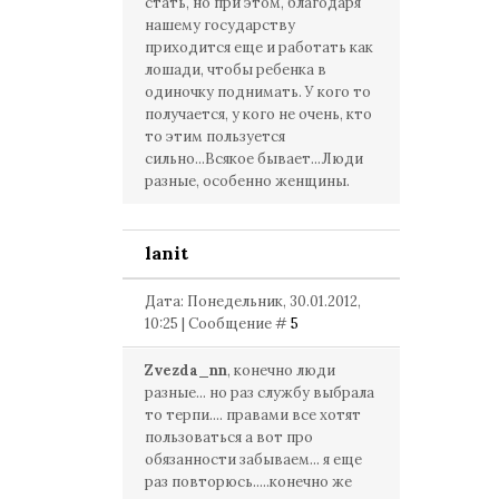
стать, но при этом, благодаря
нашему государству
приходится еще и работать как
лошади, чтобы ребенка в
одиночку поднимать. У кого то
получается, у кого не очень, кто
то этим пользуется
сильно...Всякое бывает...Люди
разные, особенно женщины.
lanit
Дата: Понедельник, 30.01.2012,
10:25 | Сообщение #
5
Zvezda_nn
, конечно люди
разные... но раз службу выбрала
то терпи.... правами все хотят
пользоваться а вот про
обязанности забываем... я еще
раз повторюсь.....конечно же