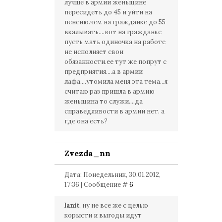
лучше в армии женьщине
пересидеть до 45 и уйти на
пенсию.чем на гражданке до 55
вкалывать....вот на гражданке
пусть мать одиночка на работе
не исполняет свои
обязанности.ее тут же попрут с
предприятия....а в армии
лафа....утомила меня эта тема...я
считаю раз пришла в армию
женьщина то служи....да
справедливости в армии нет. а
где она есть?
Zvezda_nn
Дата: Понедельник, 30.01.2012,
17:36 | Сообщение #
6
lanit
, ну не все же с целью
корысти и выгоды идут