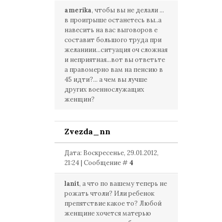
amerika
, чтобы вы не делали ...
в проигрыше останетесь вы..а
навесить на вас выговоров е
составит большого труда при
желаниии...ситуация оч сложная
и неприятная...вот вы ответьте
а правомерно вам на пенсию в
45 идти?... а чем вы лучше
других военнослужащих
женщин?
Zvezda_nn
Дата: Воскресенье, 29.01.2012,
21:24 | Сообщение #
4
lanit
, а что по вашему теперь не
рожать чтоли? Или ребенок
препятствие какое то? Любой
женщине хочется матерью