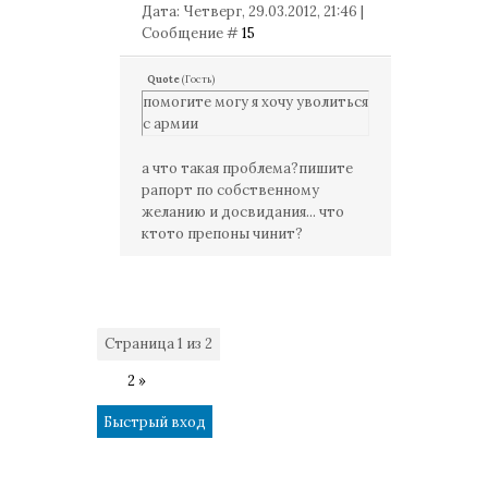
Дата: Четверг, 29.03.2012, 21:46 |
Сообщение #
15
Quote
(
Гость
)
помогите могу я хочу уволиться
с армии
а что такая проблема?пишите
рапорт по собственному
желанию и досвидания... что
ктото препоны чинит?
Страница
1
из
2
1
2
»