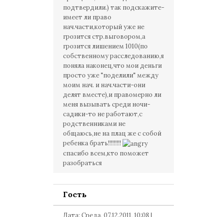
подтвердили.) так подскажите-
имеет ли право
нач.части,который уже не
грозится стр.выговором,а
грозится лишением 1010(по
собственному расследованию,я
поняла наконец,что мои деньги
просто уже "поделили" между
моим нач. и нач.части-они
делят вместе),и правомерно ли
меня вызывать среди ночи-
садики-то не работают,с
родственниками не
общаюсь,не на плац же с собой
ребенка брать!!!!!!!!!
спасибо всем,кто поможет
разобраться
Гость
Дата: Среда, 07.12.2011, 10:08 |