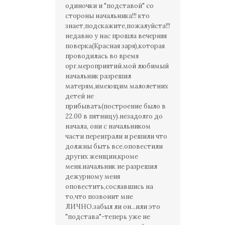
одиночки и "подставой" со
стороны начальника!!! кто
знает,подскажите,пожалуйста!!!
недавно у нас прошла вечерняя
поверка(Красная заря),которая
проводилась во время
орг.мероприятий.мой любимый
начальник разрешил
матерям,имеющим малолетних
детей не
прибывать(построение было в
22.00 в пятницу).незадолго до
начала, они с начальником
части переиграли и решили что
должны быть все.оповестили
других женщин,кроме
меня.начальник не разрешил
дежурному меня
оповестить,сославшись на
то,что позвонит мне
ЛИЧНО.забыл ли он...или это
"подстава"-теперь уже не