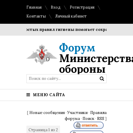
Главная
Вход
Регистрация
Контакты
Личный кабинет
ние простых правил гигиены помогает сохранить прозрачнос
Форум
Министерств
обороны
МЕНЮ САЙТА
[
Новые сообщения
·
Участники
·
Правила
форума
·
Поиск
·
RSS
]
Страница
1
из
2