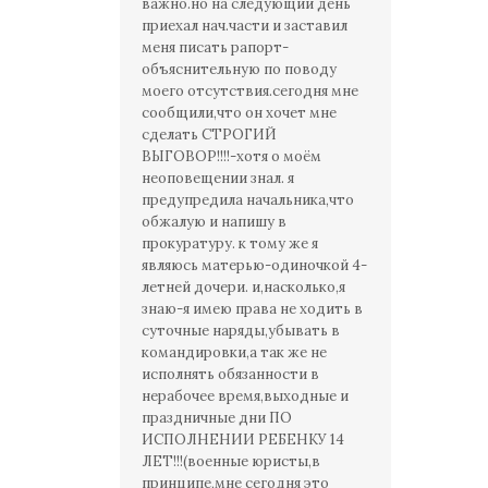
важно.но на следующий день
приехал нач.части и заставил
меня писать рапорт-
объяснительную по поводу
моего отсутствия.сегодня мне
сообщили,что он хочет мне
сделать СТРОГИЙ
ВЫГОВОР!!!!-хотя о моём
неоповещении знал. я
предупредила начальника,что
обжалую и напишу в
прокуратуру. к тому же я
являюсь матерью-одиночкой 4-
летней дочери. и,насколько,я
знаю-я имею права не ходить в
суточные наряды,убывать в
командировки,а так же не
исполнять обязанности в
нерабочее время,выходные и
праздничные дни ПО
ИСПОЛНЕНИИ РЕБЕНКУ 14
ЛЕТ!!!(военные юристы,в
принципе,мне сегодня это