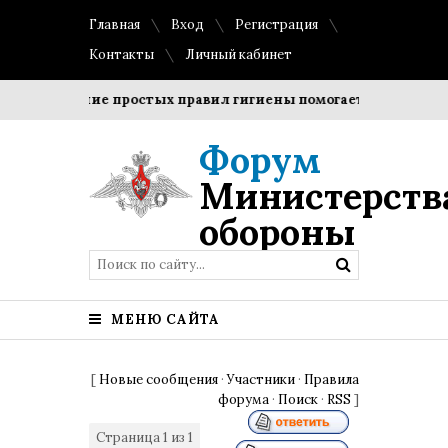
Главная
Вход
Регистрация
Контакты
Личный кабинет
Соблюдение простых правил гигиены помогает сохранить пр
Форум
Министерств
обороны
МЕНЮ САЙТА
[
Новые сообщения
·
Участники
·
Правила
форума
·
Поиск
·
RSS
]
Страница
1
из
1