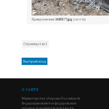
Прикрепления:
1685577.jpg
(240.0 Kb)
Страница
1
из
1
1
О САЙТЕ
Министерство обороны Российской
Федерации является федеральным
органом исполнительной власти