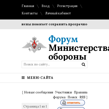
Главная
Вход
Регистрация
Контакты
Личный кабинет
вил гигиены помогает сохранить прозрачность и форму орто
Форум
Министерств
обороны
МЕНЮ САЙТА
[
Новые сообщения
·
Участники
·
Правила
форума
·
Поиск
·
RSS
]
Страница
1
из
1