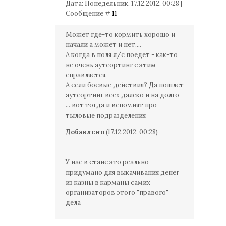
Дата: Понедельник, 17.12.2012, 00:28 |
Сообщение #
11
Может где-то кормить хорошо и
начали а может и нет....
А когда в поля л/с поедет - как-то
не очень аутсортинг с этим
справляется.
А если боевые действия? Да пошлет
аутсортинг всех далеко и на долго
... вот тогда и вспомнят про
тыловые подразделения
Добавлено
(17.12.2012, 00:28)
---------------------------------------
------
У нас в стане это реально
придумано для выкачивания денег
из казны в карманы самих
организаторов этого "правого"
дела