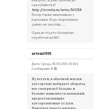
каждому, и даже довели до
самоубийства!!
http://izvestia.ru/news/563258
Позор таким чиновникам у
кормушки. Ведь сворованное
далеко не унесёшь........
Одна из тех,кто бесплатно
отработал на МО
artem1991
Дата: Среда, 05.03.2014, 15:26 |
Сообщение #
15
Ну кстати, в обычной жизни
аутсорсинг набирает обороты,
вот смотрю всё больше и
больше появляется компаний,
предоставляющие
аутсорсинговые услуги.
Наверное просто многим