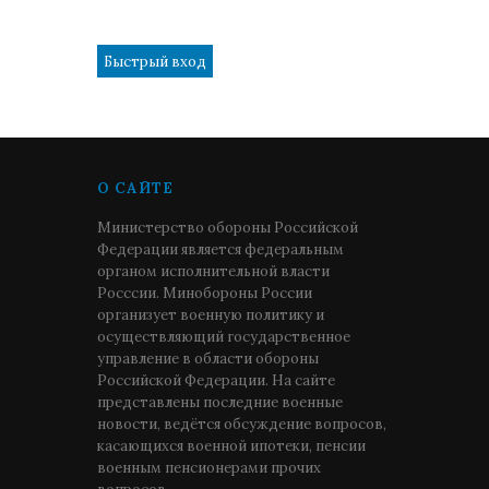
1
О САЙТЕ
Министерство обороны Российской
Федерации является федеральным
органом исполнительной власти
Росссии. Минобороны России
организует военную политику и
осуществляющий государственное
управление в области обороны
Российской Федерации. На сайте
представлены последние военные
новости, ведётся обсуждение вопросов,
касающихся военной ипотеки, пенсии
военным пенсионерами прочих