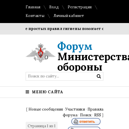
Главная
Вход
Регистрация
Контакты
Личный кабинет
облюдение простых правил гигиены помогает сохранить проз
Форум
Министерств
обороны
МЕНЮ САЙТА
[
Новые сообщения
·
Участники
·
Правила
форума
·
Поиск
·
RSS
]
Страница
1
из
1