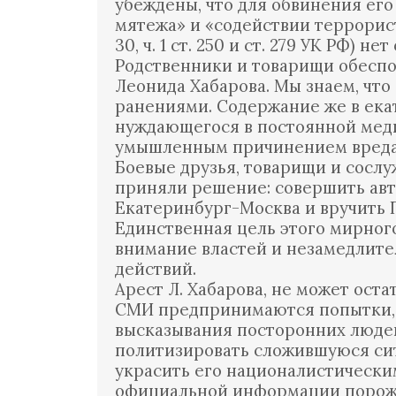
убеждены, что для обвинения его
мятежа» и «содействии террористи
30, ч. 1 ст. 250 и ст. 279 УК РФ) не
Родственники и товарищи обесп
Леонида Хабарова. Мы знаем, что
ранениями. Содержание же в ека
нуждающегося в постоянной мед
умышленным причинением вреда 
Боевые друзья, товарищи и сосл
приняли решение: совершить ав
Екатеринбург-Москва и вручить 
Единственная цель этого мирног
внимание властей и незамедлите
действий.
Арест Л. Хабарова, не может ос
СМИ предпринимаются попытки, 
высказывания посторонних людей
политизировать сложившуюся си
украсить его националистически
официальной информации порожд