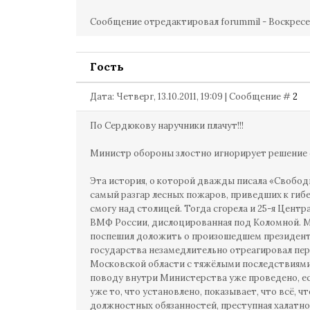
Сообщение отредактировал
forummil
-
Воскресен
Гость
Дата: Четверг, 13.10.2011, 19:09 | Сообщение #
2
По Сердюкову наручники плачут!!!
Министр обороны злостно игнорирует решение су
Эта история, о которой дважды писала «Свободн
самый разгар лесных пожаров, приведших к гиб
смогу над столицей. Тогда сгорела и 25-я Цент
ВМФ России, дислоцированная под Коломной. 
поспешил доложить о произошедшем президент
государства незамедлительно отреагировал пер
Московской области с тяжёлыми последствиями
поводу внутри Министерства уже проведено, е
уже то, что установлено, показывает, что всё, 
должностных обязанностей, преступная халатнос