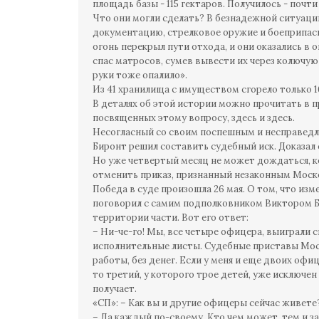
площадь базы - 115 гектаров. Получилось - почти
Что они могли сделать? В безнадежной ситуаци
документацию, стрелковое оружие и боеприпасы
огонь перекрыл пути отхода, и они оказались в
спас матросов, сумев вывести их через колючую
руки тоже опалило».
Из 41 хранилища с имуществом сгорело только 1
В деталях об этой истории можно прочитать в 
посвященных этому вопросу, здесь и здесь.
Несогласный со своим поспешным и несправедл
Биронт решил составить судебный иск. Доказал 
Но уже четвертый месяц не может дождаться, 
отменить приказ, признанный незаконным Мос
Победа в суде произошла 26 мая. О том, что изм
поговорил с самим подполковником Виктором 
территории части. Вот его ответ:
– Ни-че-го! Мы, все четыре офицера, выиграли 
исполнительные листы. Судебные приставы Моск
работы, без денег. Если у меня и еще двоих оф
то третий, у которого трое детей, уже исключен
получает.
«СП»: – Как вы и другие офицеры сейчас живете
– Да каждый по-своему. Кто чем может, тем и з