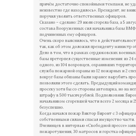
причём достаточно спокойными темпами, не уда
неизвестно где находилось». Президент, не вник
поручил уволить ответственных офицеров.
Сказано – сделано: 29 июля сгорела база, а 5 ав
состава Вооруженных сил начальника базы ВМФ 
подчиненных ему офицеров.
Очень скоро выяснилось, что в действительности
так, как об этом доложил президенту министр 
Дело в том, что в рамках сердюковских военны
базы претерпел существенные изменения: из 24 
одного, из 104 вохровцев, охранявших территор
служба пожарной охраны из 12 пожарных и 2 сп
вокруг базы обязаны были заранее вырубить про
позволили этого сделать. Предыдущий командир
просеку хотя бы со стороны автопарка, но на не
штрафу в 500 тысяч рублей. Подполковник Биро
начальником сгоревшей части всего 2 месяца и 2
безуспешно.
Когда начался пожар Виктор Биронт с 3 офицер
собственными силами спасал имущество части. В
Пчелинцев в интервью «Свободной прессе» заяв
пожаротушения, 30 матросов и горстка офицеров