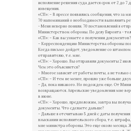
исполнение решения суда дается срок от 2 до 7
извещения.
«СП»: – В прессе появились сообщения, что за 
70 напоминаний о необходимости выполнить реш
- Меня неверно поняли. 70 постановлений я отпр
Министерством обороны. По делу Биронта - тол
«СП»: – Как вы узнаете о получении документов
– Корреспонденцию Министерства обороны полу
Когда письмо дойдет, уведомление со штампом 
отправителю, т.е. мне.
«СП»: – Хорошо. Вы отправили документы 2 июля,
Чем это объясняется?
– Многое зависит от работы почты, а не только
«СП»: – И тем не менее, прошло уже больше двух 
– Да, пока никакого. Но подождем еще. От Мин
возвращаются. Апрельские уведомления мне вер
в июне.
«СП»: – Хорошо, предположим, завтра вы получ
документы. Что сделаете дальше?
– Дальше я отсчитываю 5 дней с даты получени
взыскании исполнительского сбора, т.е. штрафа,
мне министра обороны. Это еще около месяца. 