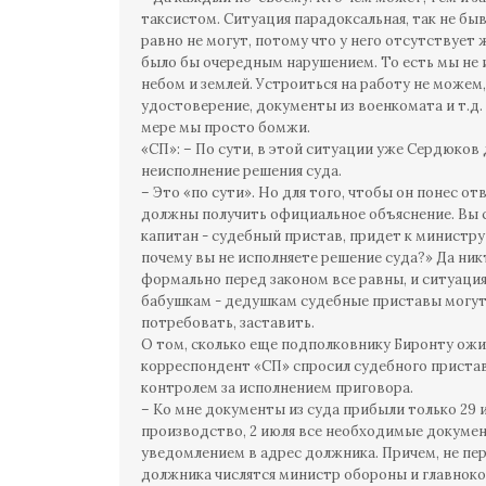
таксистом. Ситуация парадоксальная, так не быва
равно не могут, потому что у него отсутствует 
было бы очередным нарушением. То есть мы не 
небом и землей. Устроиться на работу не можем
удостоверение, документы из военкомата и т.д.
мере мы просто бомжи.
«СП»: – По сути, в этой ситуации уже Сердюков
неисполнение решения суда.
– Это «по сути». Но для того, чтобы он понес о
должны получить официальное объяснение. Вы с
капитан - судебный пристав, придет к министр
почему вы не исполняете решение суда?» Да никт
формально перед законом все равны, и ситуация
бабушкам - дедушкам судебные приставы могут 
потребовать, заставить.
О том, сколько еще подполковнику Биронту ожи
корреспондент «СП» спросил судебного приста
контролем за исполнением приговора.
– Ко мне документы из суда прибыли только 29 и
производство, 2 июля все необходимые докуме
уведомлением в адрес должника. Причем, не пер
должника числятся министр обороны и главно