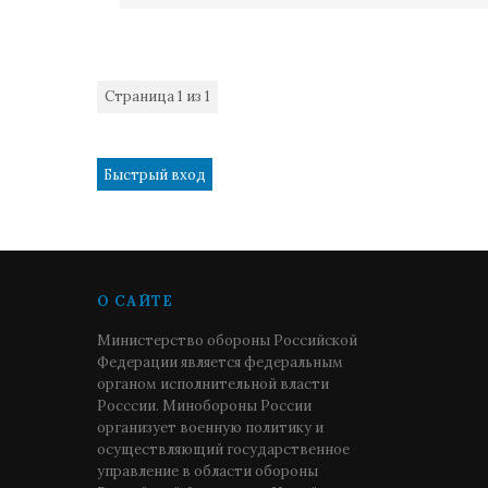
Страница
1
из
1
1
О САЙТЕ
Министерство обороны Российской
Федерации является федеральным
органом исполнительной власти
Росссии. Минобороны России
организует военную политику и
осуществляющий государственное
управление в области обороны