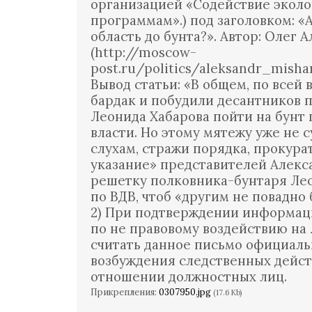
организацией «Содействие экол
программам».) под заголовком: 
область до бунта?». Автор: Олег А
(http://moscow-
post.ru/politics/aleksandr_mish
Вывод статьи: «В общем, по всей 
бардак и побудили десантников 
Леонида Хабарова пойти на бунт
власти. Но этому мятежу уже не с
слухам, стражи порядка, прокура
указание» представителей Алекс
решетку полковника-бунтаря Лео
по ВДВ, чтоб «другим не повадно
2) При подтверждении информаци
по не правовому воздействию на
считать данное письмо официал
возбуждения следственных дейс
отношении должностных лиц.
Прикрепления:
0307950.jpg
(17.6 Kb)