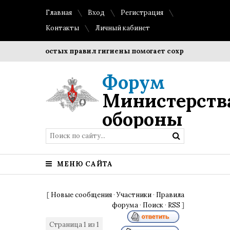
Главная
Вход
Регистрация
Контакты
Личный кабинет
 простых правил гигиены помогает сохранить прозрачность
Форум
Министерств
обороны
МЕНЮ САЙТА
[
Новые сообщения
·
Участники
·
Правила
форума
·
Поиск
·
RSS
]
Страница
1
из
1