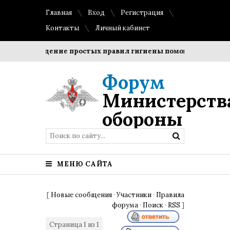
Главная
Вход
Регистрация
Контакты
Личный кабинет
облюдение простых правил гигиены помогает сохранить проз
Форум
Министерств
обороны
МЕНЮ САЙТА
[
Новые сообщения
·
Участники
·
Правила
форума
·
Поиск
·
RSS
]
Страница
1
из
1