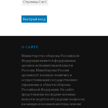
Страница
1
из
1
1
О САЙТЕ
Министерство обороны Российской
Федерации является федеральным
органом исполнительной власти
Росссии. Минобороны России
организует военную политику и
осуществляющий государственное
управление в области обороны
Российской Федерации. На сайте
представлены последние военные
новости, ведётся обсуждение вопросов,
касающихся военной ипотеки, пенсии