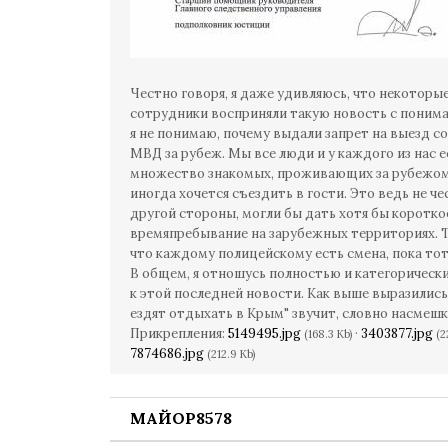
Честно говоря, я даже удивляюсь, что некоторы
сотрудники восприняли такую новость с поним
я не понимаю, почему выдали запрет на выезд 
МВД за рубеж. Мы все люди и у каждого из нас е
множество знакомых, проживающих за рубежом
иногда хочется съездить в гости. Это ведь не че
другой стороны, могли бы дать хотя бы коротко
времяпребывание на зарубежных территориях. Т
что каждому полицейскому есть смена, пока то
В общем, я отношусь полностью и категорическ
к этой последней новости. Как выше выразились
ездят отдыхать в Крым" звучит, словно насмешк
Прикрепления:
5149495.jpg
·
3403877.jpg
(168.3 Kb)
(2
7874686.jpg
(212.9 Kb)
МАЙОР8578