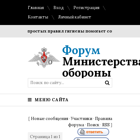
Главная
Вход
Регистрация
Контакты
Личный кабинет
дение простых правил гигиены помогает сохранить прозрачн
Форум
Министерств
обороны
МЕНЮ САЙТА
[
Новые сообщения
·
Участники
·
Правила
форума
·
Поиск
·
RSS
]
Страница
1
из
1