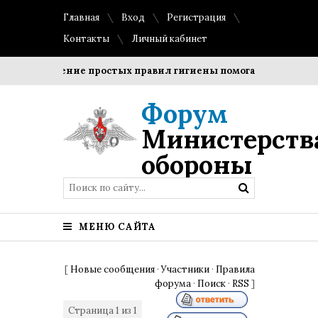
Главная
Вход
Регистрация
Контакты
Личный кабинет
Соблюдение простых правил гигиены помогает сохранить 
Форум
Министерств
обороны
МЕНЮ САЙТА
[
Новые сообщения
·
Участники
·
Правила
форума
·
Поиск
·
RSS
]
Страница
1
из
1