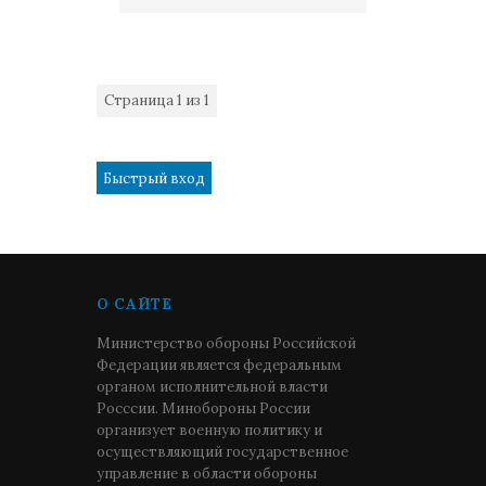
Страница
1
из
1
1
О САЙТЕ
Министерство обороны Российской
Федерации является федеральным
органом исполнительной власти
Росссии. Минобороны России
организует военную политику и
осуществляющий государственное
управление в области обороны