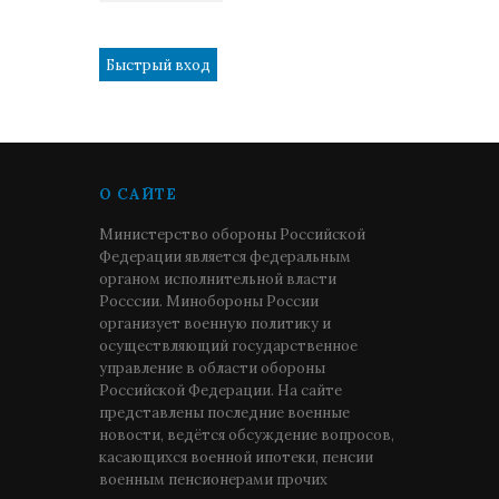
1
О САЙТЕ
Министерство обороны Российской
Федерации является федеральным
органом исполнительной власти
Росссии. Минобороны России
организует военную политику и
осуществляющий государственное
управление в области обороны
Российской Федерации. На сайте
представлены последние военные
новости, ведётся обсуждение вопросов,
касающихся военной ипотеки, пенсии
военным пенсионерами прочих