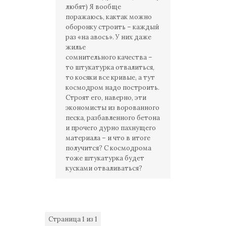
любят) Я вообще
поражаюсь, кактак можно
оборонку строить – каждый
раз «на авось». У них даже
жилье
сомнительного качества –
то штукатурка отвалиться,
то косяки все кривые, а тут
космодром надо построить.
Строят его, наверно, эти
экономисты из ворованного
песка, разбавленного бетона
и прочего дурно пахнущего
материала – и что в итоге
получится? С космодрома
тоже штукатурка будет
кусками отваливаться?
Страница
1
из
1