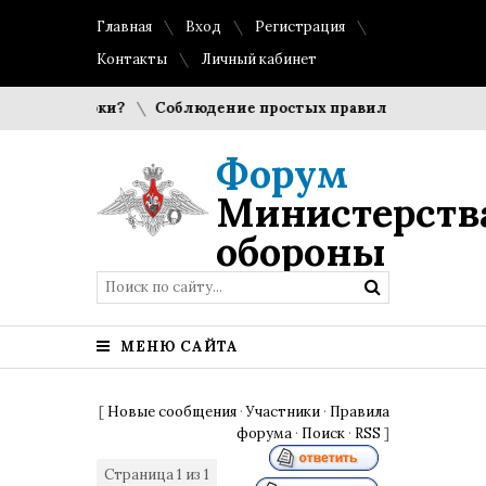
Главная
Вход
Регистрация
Контакты
Личный кабинет
ирают игроки?
Соблюдение простых правил гигиены помог
Форум
Министерств
обороны
МЕНЮ САЙТА
[
Новые сообщения
·
Участники
·
Правила
форума
·
Поиск
·
RSS
]
Страница
1
из
1