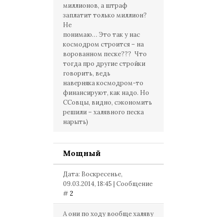
миллионов, а штраф
заплатит только миллион?
Не
понимаю… Это так у нас
космодром строится – на
ворованном песке??? Что
тогда про другие стройки
говорить, ведь
наверняка космодром-то
финансируют, как надо. Но
ССовцы, видно, сэкономить
решили – халявного песка
нарыть)
Мощный
Дата: Воскресенье,
09.03.2014, 18:45 | Сообщение
#
2
А они по ходу вообще халяву