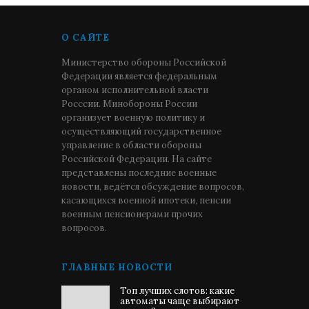
содержание,
инфраструктура и
досуговая составляющая
О САЙТЕ
без излишеств, но отвечает
всем необходимым
Министерство обороны Российской
требованиям. Технология и
Федерации является федеральным
качество приготовления
органом исполнительной власти
диетического питания, по
Росссии. Минобороны России
мнению отдыхающих,
организует военную политику и
заслуживают отдельных
осуществляющий государственное
похвал.
управление в области обороны
Российской Федерации. На сайте
представлены последние военные
новости, ведётся обсуждение вопросов,
касающихся военной ипотеки, пенсии
военным пенсионерами прочих
вопросов.
ГЛАВНЫЕ НОВОСТИ
Топ лучших слотов: какие
автоматы чаще выбирают