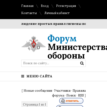
Главная
Вход
Регистрация
Контакты
Личный кабинет
ки?
Соблюдение простых правил гигиены помогает сохран
Форум
Министерств
обороны
МЕНЮ САЙТА
[
Новые сообщения
·
Участники
·
Правила
форума
·
Поиск
·
RSS
]
Страница
1
из
1