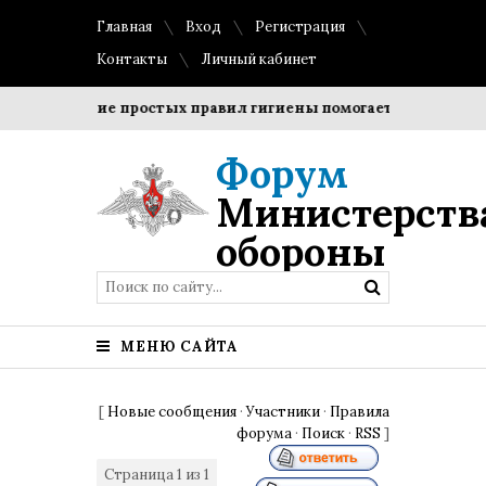
Главная
Вход
Регистрация
Контакты
Личный кабинет
Соблюдение простых правил гигиены помогает сохранить пр
Форум
Министерств
обороны
МЕНЮ САЙТА
[
Новые сообщения
·
Участники
·
Правила
форума
·
Поиск
·
RSS
]
Страница
1
из
1