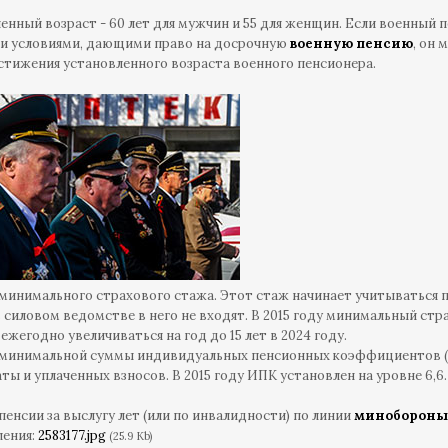
енный возраст - 60 лет для мужчин и 55 для женщин. Если военный 
и условиями, дающими право на досрочную
военную пенсию
, он
стижения установленного возраста военного пенсионера.
минимального страхового стажа. Этот стаж начинает учитываться п
 силовом ведомстве в него не входят. В 2015 году минимальный страх
 ежегодно увеличиваться на год до 15 лет в 2024 году.
минимальной суммы индивидуальных пенсионных коэффициентов (б
аты и уплаченных взносов. В 2015 году ИПК установлен на уровне 6,6
пенсии за выслугу лет (или по инвалидности) по линии
минобороны
ления:
2583177.jpg
(25.9 Kb)