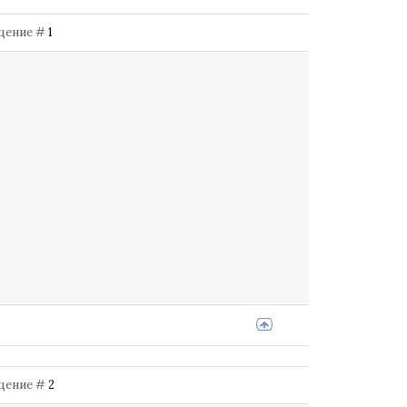
общение #
1
общение #
2