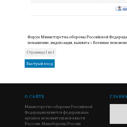
Форум Министерства обороны Российской Федерац
повышение, индексация, выплата
»
Военные пенсионе
Страница
1
из
1
1
О САЙТЕ
ГЛАВН
Министерство обороны Российской
Федерации является федеральным
органом исполнительной власти
Росссии. Минобороны России