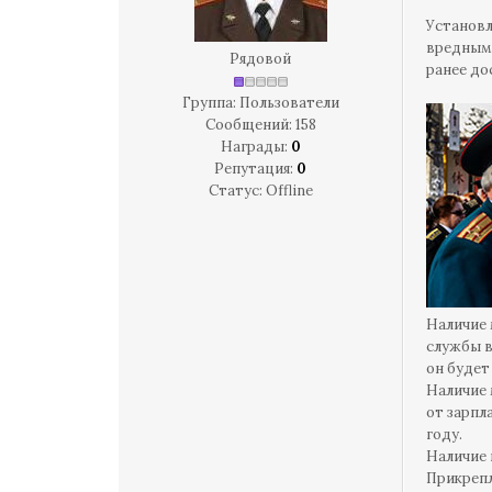
Установл
вредным
Рядовой
ранее до
Группа: Пользователи
Сообщений:
158
Награды:
0
Репутация:
0
Статус:
Offline
Наличие 
службы в
он будет
Наличие 
от зарпл
году.
Наличие 
Прикреп