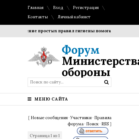
Главная
Вход
Регистрация
Контакты
Личный кабинет
Соблюдение простых правил гигиены помогает сохранить п
Форум
Министерств
обороны
МЕНЮ САЙТА
[
Новые сообщения
·
Участники
·
Правила
форума
·
Поиск
·
RSS
]
Страница
1
из
1