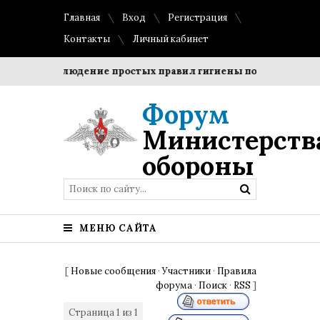
Главная
Вход
Регистрация
Контакты
Личный кабинет
ки?
Соблюдение простых правил гигиены помогает сохран
Форум
Министерств
обороны
МЕНЮ САЙТА
[
Новые сообщения
·
Участники
·
Правила
форума
·
Поиск
·
RSS
]
Страница
1
из
1