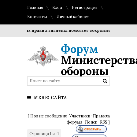
Главная
Вход
Регистрация
Контакты
Личный кабинет
стых правил гигиены помогает сохранить прозрачность и фо
Форум
Министерств
обороны
МЕНЮ САЙТА
[
Новые сообщения
·
Участники
·
Правила
форума
·
Поиск
·
RSS
]
Страница
1
из
1