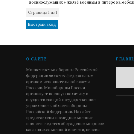
военнослужащих
»
жильё военным в питере на мебел
Страница
1
из
1
1
О САЙТЕ
ГЛАВН
Министерство обороны Российской
Федерации является федеральным
органом исполнительной власти
Росссии. Минобороны России
организует военную политику и
осуществляющий государственное
управление в области обороны
Российской Федерации. На сайте
представлены последние военные
новости, ведётся обсуждение вопросов,
касающихся военной ипотеки, пенсии