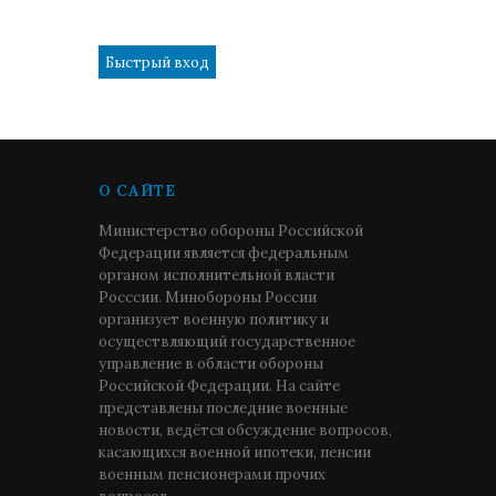
1
О САЙТЕ
Министерство обороны Российской
Федерации является федеральным
органом исполнительной власти
Росссии. Минобороны России
организует военную политику и
осуществляющий государственное
управление в области обороны
Российской Федерации. На сайте
представлены последние военные
новости, ведётся обсуждение вопросов,
касающихся военной ипотеки, пенсии
военным пенсионерами прочих