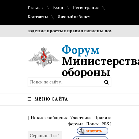
Главная
Вход
Регистрация
Контакты
Личный кабинет
и?
Соблюдение простых правил гигиены помогает сохрани
Форум
Министерств
обороны
МЕНЮ САЙТА
[
Новые сообщения
·
Участники
·
Правила
форума
·
Поиск
·
RSS
]
Страница
1
из
1