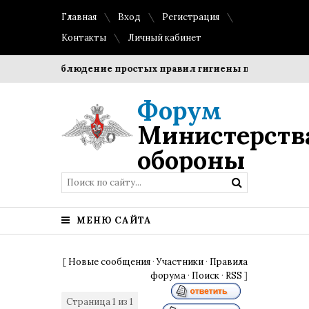
Главная
Вход
Регистрация
Контакты
Личный кабинет
оки?
Соблюдение простых правил гигиены помогает сохра
Форум
Министерств
обороны
МЕНЮ САЙТА
[
Новые сообщения
·
Участники
·
Правила
форума
·
Поиск
·
RSS
]
Страница
1
из
1