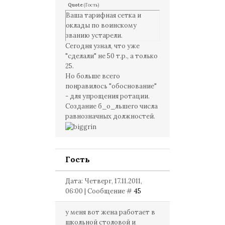
Quote
(
Гость
)
Ваша тарифная сетка и
оклады по воинскому
званию устарели.
Сегодня узнал, что уже
"сделали" не 50 т.р., а только
25.
Но больше всего
понравилось "обоснование"
- для упрощения ротации.
Создание б_о_льшего числа
равнозначных должностей.
Гость
Дата: Четверг, 17.11.2011,
06:00 | Сообщение #
45
у меня вот жена работает в
школьной столовой и