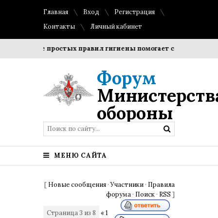
Главная
Вход
Регистрация
Контакты
Личный кабинет
людение простых правил гигиены помогает сохранить прозра
Форум
Министерств
обороны
МЕНЮ САЙТА
[
Новые сообщения
·
Участники
·
Правила
форума
·
Поиск
·
RSS
]
Страница
3
из
8
«
1