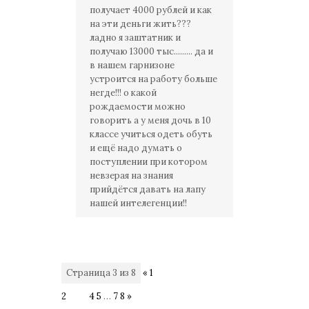
получает 4000 рублей и как
на эти деньги жить???
ладно я заштатник и
получаю 13000 тыс......... да и
в нашем гарнизоне
устроится на работу больше
негде!!! о какой
рождаемости можно
говорить а у меня дочь в 10
классе учиться одеть обуть
и ещё надо думать о
поступлении при котором
невзерая на знания
прийдётся давать на лапу
нашей интелегенции!!
Страница
3
из
8
«
1
2
3
4
5
…
7
8
»