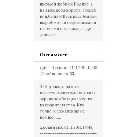
ширмой любви к Родине, а
на выходе за ворота- пошёл
вон,быдло! Весь наш Земной
шар обмотан нефтянными и
газовыми потоками, а где
деньги?
Оптимист
Дата: Пятница, 11.11.2011, 14:48
| Сообщение #
33
Звёздочка, о налоге
вышеупомянутом глаголил с
экрана зомбоящика кто то
из правительства. Кто
точно, к сожалению не
помню........
Добавлено
(11.11.2011, 14:48)
-------------------------------