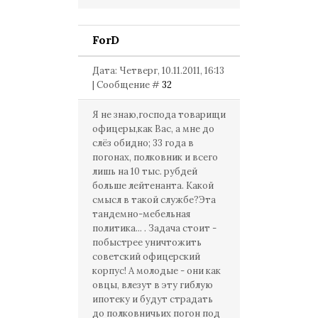
ForD
Дата: Четверг, 10.11.2011, 16:13
| Сообщение #
32
Я не знаю,господа товарищи
офицеры,как Вас, а мне до
слёз обидно; 33 года в
погонах, полковник и всего
лишь на 10 тыс. рубдей
больше лейтенанта. Какой
смысл в такой службе?Эта
тандемно-мебельная
политика... . Задача стоит -
побыстрее уничтожить
советский офицерский
корпус! А молодые - они как
овцы, влезут в эту гиблую
ипотеку и будут страдать
до полковничьих погон под