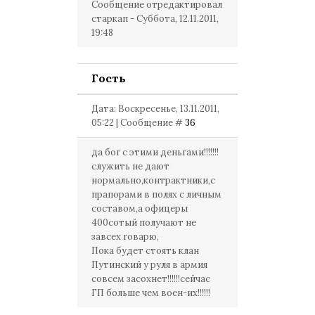
Сообщение отредактировал
старкап
-
Суббота, 12.11.2011,
19:48
Гость
Дата: Воскресенье, 13.11.2011,
05:22 | Сообщение #
36
да бог с этими деньгами!!!!!!!
служить не дают
нормально,контрактники,с
прапорами в полях с личным
составом,а офицеры
400сотый получают не
завсех говарю,
Пока будет стоять клан
Путинский у руля в армия
совсем засохнет!!!!!!сейчас
ГП больше чем воен-их!!!!!!