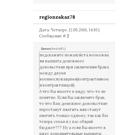
regionzakaz78
Дата: Четверг, 12.05.2016, 14:10 |
Сообщение #
2
Цитата
Povich87
(
)
подскажите пожалуйста возможна
ли выплата денежного
довольствия при заключении брака
между двумя
военнослужащими(контрактником
и контрактницей).
А что Вы имеете в виду, что-то не
понятно. Если Вы заключите брак,
то что Вам денежное довольствие
перестанут платить или станут
платить только одному, так как Вы
теперь семья и у вас общий
бюджет??? Ну а если Вы имеете в
виду дополнительные выплаты