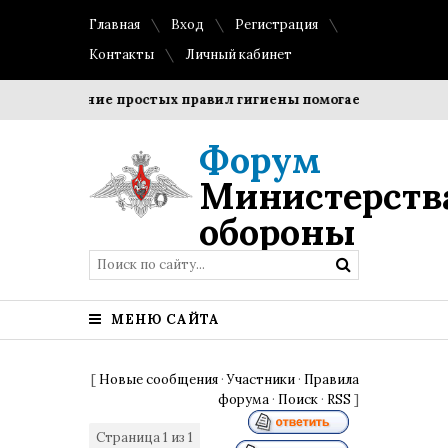
Главная
Вход
Регистрация
Контакты
Личный кабинет
Соблюдение простых правил гигиены помогает сохранить п
Форум
Министерств
обороны
МЕНЮ САЙТА
[
Новые сообщения
·
Участники
·
Правила
форума
·
Поиск
·
RSS
]
Страница
1
из
1