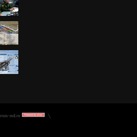
rum-mil.ru