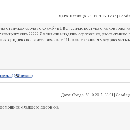
Дата: Пятница, 25.09.2015, 17:37 | Со
ода отслужил срочную службу в ВВС , сейчас поступаю на контрактну
 контрактники????? Я в звании младший сержант но, рассчитываю п
ния юридическое и историческое !! На какое звание я могу рассчиты
Дата: Среда, 28.10.2015, 23:01 | Сооб
 помошник младшего дворника