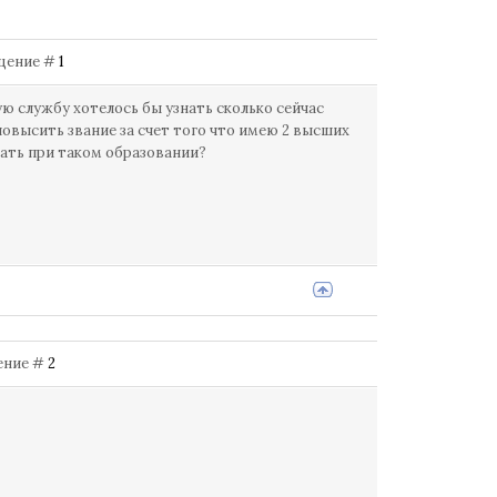
общение #
1
ю службу хотелось бы узнать сколько сейчас
овысить звание за счет того что имею 2 высших
вать при таком образовании?
щение #
2