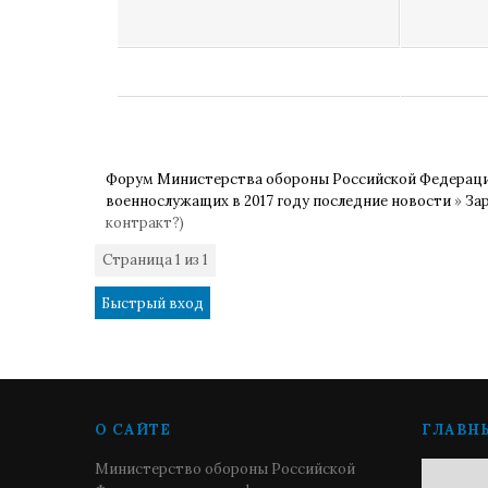
Форум Министерства обороны Российской Федерац
военнослужащих в 2017 году последние новости
»
За
контракт?)
Страница
1
из
1
1
О САЙТЕ
ГЛАВН
Министерство обороны Российской