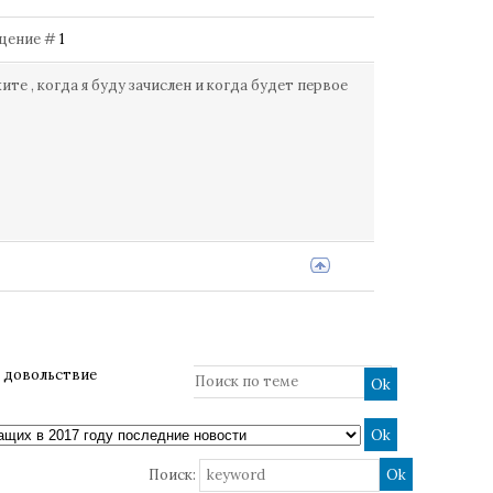
общение #
1
те , когда я буду зачислен и когда будет первое
 довольствие
Поиск: