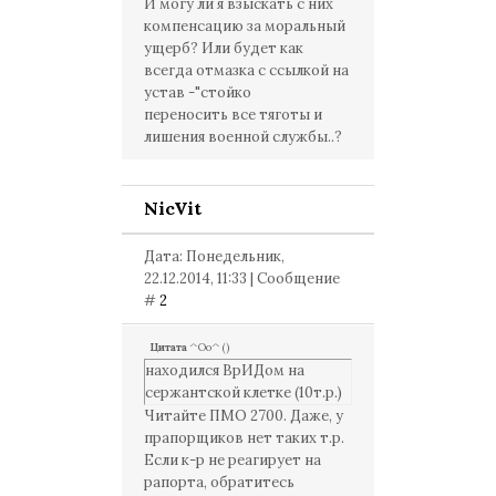
И могу ли я взыскать с них
компенсацию за моральный
ущерб? Или будет как
всегда отмазка с ссылкой на
устав -"стойко
переносить все тяготы и
лишения военной службы..?
NicVit
Дата: Понедельник,
22.12.2014, 11:33 | Сообщение
#
2
Цитата
^Оо^
(
)
находился ВрИДом на
сержантской клетке (10т.р.)
Читайте ПМО 2700. Даже, у
прапорщиков нет таких т.р.
Если к-р не реагирует на
рапорта, обратитесь