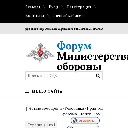
Главная
Вход
Регистрация
Контакты
Личный кабинет
Соблюдение простых правил гигиены помогает сохранить
Форум
Министерств
обороны
МЕНЮ САЙТА
[
Новые сообщения
·
Участники
·
Правила
форума
·
Поиск
·
RSS
]
Страница
1
из
1