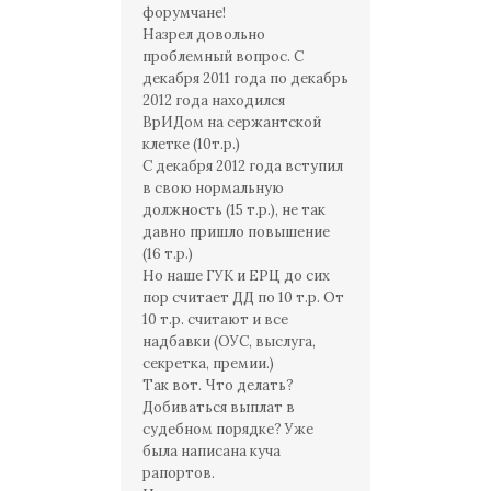
форумчане!
Назрел довольно
проблемный вопрос. С
декабря 2011 года по декабрь
2012 года находился
ВрИДом на сержантской
клетке (10т.р.)
С декабря 2012 года вступил
в свою нормальную
должность (15 т.р.), не так
давно пришло повышение
(16 т.р.)
Но наше ГУК и ЕРЦ до сих
пор считает ДД по 10 т.р. От
10 т.р. считают и все
надбавки (ОУС, выслуга,
секретка, премии.)
Так вот. Что делать?
Добиваться выплат в
судебном порядке? Уже
была написана куча
рапортов.