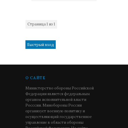
Страница
1
из
1
1
О САЙТЕ
Министерство обороны Российской
Федерации является федеральным
органом исполнительной власти
Росссии. Минобороны России
организует военную политику и
осуществляющий государственное
управление в области обороны