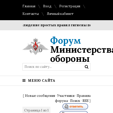
Главная
Вход
Регистрация
Контакты
Личный кабинет
оки?
Соблюдение простых правил гигиены помогает сохран
Форум
Министерств
обороны
МЕНЮ САЙТА
[
Новые сообщения
·
Участники
·
Правила
форума
·
Поиск
·
RSS
]
Страница
1
из
1