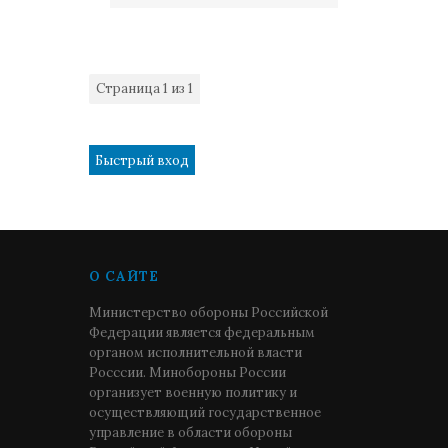
Страница
1
из
1
1
О САЙТЕ
Министерство обороны Российской
Федерации является федеральным
органом исполнительной власти
Росссии. Минобороны России
организует военную политику и
осуществляющий государственное
управление в области обороны