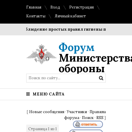
Главная
Вход
Регистрация
Контакты
Личный кабинет
оки?
Соблюдение простых правил гигиены помогает сохра
Форум
Министерств
обороны
МЕНЮ САЙТА
[
Новые сообщения
·
Участники
·
Правила
форума
·
Поиск
·
RSS
]
Страница
1
из
1