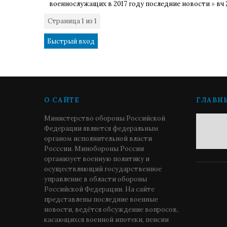
военнослужащих в 2017 году последние новости
»
вч 
Страница
1
из
1
1
О САЙТЕ
ГЛАВН
Министерство обороны Российской
Федерации является федеральным
органом исполнительной власти
Росссии. Минобороны России
организует военную политику и
осуществляющий государственное
управление в области обороны
Российской Федерации. На сайте
представлены последние военные
новости, ведётся обсуждение вопросов,
касающихся военной ипотеки, пенсии