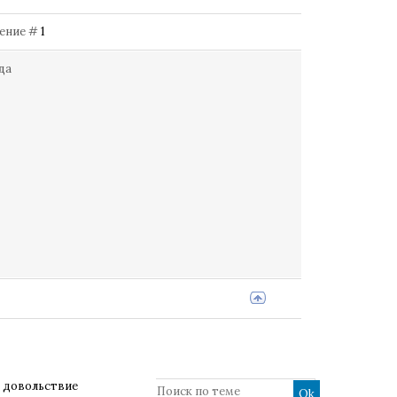
бщение #
1
да
 довольствие