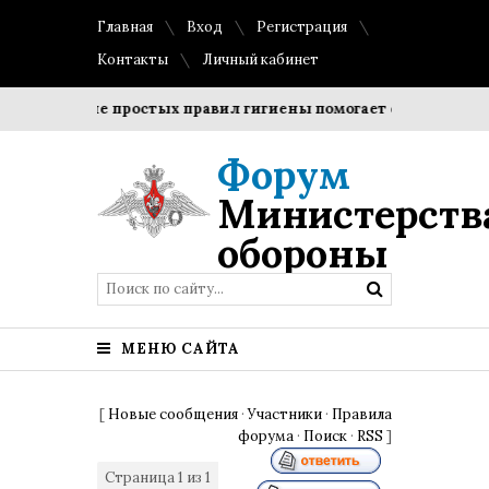
Главная
Вход
Регистрация
Контакты
Личный кабинет
блюдение простых правил гигиены помогает сохранить прозр
Форум
Министерств
обороны
МЕНЮ САЙТА
[
Новые сообщения
·
Участники
·
Правила
форума
·
Поиск
·
RSS
]
Страница
1
из
1