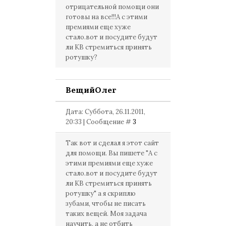
отрицательной помощи они
готовы на все!!!А с этими
премиями еще хуже
стало.вот и посудите будут
ли КВ стремиться принять
ротушку?
ВещийОлег
Дата: Суббота, 26.11.2011,
20:33 | Сообщение #
3
Так вот и сделал я этот сайт
для помощи. Вы пишете "А с
этими премиями еще хуже
стало.вот и посудите будут
ли КВ стремиться принять
ротушку" а я скриплю
зубами, чтобы не писать
таких вещей. Моя задача
научить, а не отбить