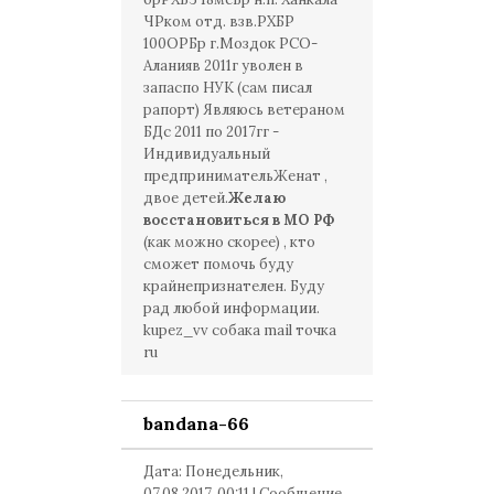
ЧРком отд. взв.РХБР
100ОРБр г.Моздок РСО-
Аланияв 2011г уволен в
запаспо НУК (сам писал
рапорт) Являюсь ветераном
БДс 2011 по 2017гг -
Индивидуальный
предпринимательЖенат ,
двое детей.
Желаю
восстановиться в МО РФ
(как можно скорее) , кто
сможет помочь буду
крайнепризнателен. Буду
рад любой информации.
kupez_vv собака mail точка
ru
bandana-66
Дата: Понедельник,
07.08.2017, 00:11 | Сообщение