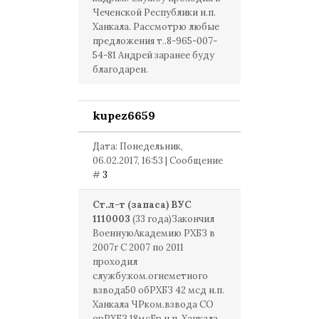
Чеченской Республики н.п.
Ханкала. Рассмотрю любые
предложения т..8-965-007-
54-81 Андрей заранее буду
благодарен.
kupez6659
Дата: Понедельник,
06.02.2017, 16:53 | Сообщение
#
3
Ст.л-т (запаса) ВУС
1110003
(33 года)Закончил
ВоеннуюАкадемию РХБЗ в
2007г С 2007 по 2011
проходил
службу:ком.огнеметного
взвода50 обРХБЗ 42 мсд н.п.
Ханкала ЧРком.взвода СО
орРХБЗ 18мсБр н.п. Ханкала