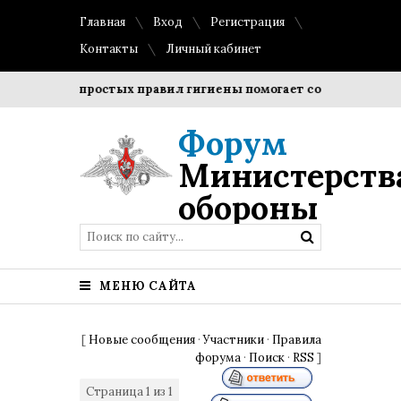
Главная
Вход
Регистрация
Контакты
Личный кабинет
людение простых правил гигиены помогает сохранить прозра
Форум
Министерств
обороны
МЕНЮ САЙТА
[
Новые сообщения
·
Участники
·
Правила
форума
·
Поиск
·
RSS
]
Страница
1
из
1