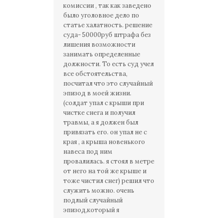
комиссии , так как заведено
было уголовное дело по
статье халатность. решение
суда- 50000руб штрафа без
лишения возможности
занимать определенные
должности. То есть суд учел
все обстоятельства,
посчитал что это случайный
эпизод в моей жизни.
(солдат упал с крыши при
чистке снега и получил
травмы, а я должен был
привязать его. он упал не с
края , а крыша новенького
навеса под ним
провалилась. я стоял в метре
от него на той же крыше и
тоже чистил снег) решил что
служить можно. очень
подлый случайный
эпизод,который я