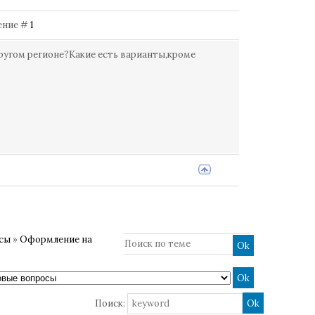
щение #
1
ругом регионе?Какие есть варианты,кроме
осы
»
Оформление на
Поиск: