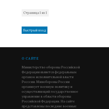
Страница
1
из
1
1
О САЙТЕ
Министерство обороны Российской
Федерации является федеральным
органом исполнительной власти
Росссии. Минобороны России
организует военную политику и
осуществляющий государственное
управление в области обороны
Российской Федерации. На сайте
представлены последние военные