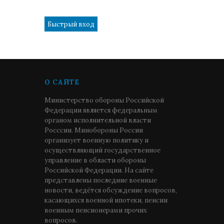
1
О САЙТЕ
Министерство обороны Российской
Федерации является федеральным
органом исполнительной власти
Росссии. Минобороны России
организует военную политику и
осуществляющий государственное
управление в области обороны
Российской Федерации. На сайте
представлены последние военные
новости, ведётся обсуждение вопросов,
касающихся военной ипотеки, пенсии
военным пенсионерами прочих
вопросов.