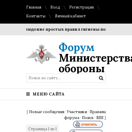
Главная
Вход
Регистрация
Контакты
Личный кабинет
ки?
Соблюдение простых правил гигиены помогает сохран
Форум
Министерств
обороны
МЕНЮ САЙТА
[
Новые сообщения
·
Участники
·
Правила
форума
·
Поиск
·
RSS
]
Страница
1
из
1