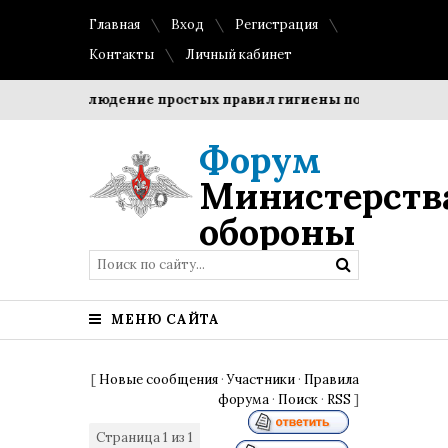
Главная
Вход
Регистрация
Контакты
Личный кабинет
ки?
Соблюдение простых правил гигиены помогает сохран
Форум
Министерств
обороны
МЕНЮ САЙТА
[
Новые сообщения
·
Участники
·
Правила
форума
·
Поиск
·
RSS
]
Страница
1
из
1