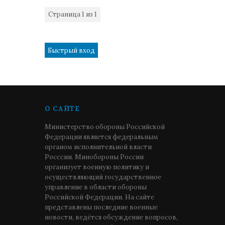
Страница
1
из
1
1
О САЙТЕ
Министерство обороны Российской
Федерации является федеральным
органом исполнительной власти
Росссии. Минобороны России
организует военную политику и
осуществляющий государственное
управление в области обороны
Российской Федерации. На сайте
представлены последние военные
новости, ведётся обсуждение вопросов,