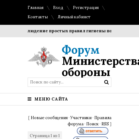
Главная
Вход
Регистрация
Контакты
Личный кабинет
ки?
Соблюдение простых правил гигиены помогает сохран
Форум
Министерств
обороны
МЕНЮ САЙТА
[
Новые сообщения
·
Участники
·
Правила
форума
·
Поиск
·
RSS
]
Страница
1
из
1