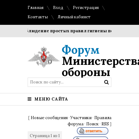
Главная
Вход
Регистрация
Контакты
Личный кабинет
оки?
Соблюдение простых правил гигиены помогает сохра
Форум
Министерств
обороны
МЕНЮ САЙТА
[
Новые сообщения
·
Участники
·
Правила
форума
·
Поиск
·
RSS
]
Страница
1
из
1