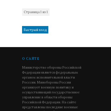
Страница
1
из
1
1
О САЙТЕ
Министерство обороны Российской
Федерации является федеральным
органом исполнительной власти
Росссии. Минобороны России
организует военную политику и
осуществляющий государственное
управление в области обороны
Российской Федерации. На сайте
представлены последние военные