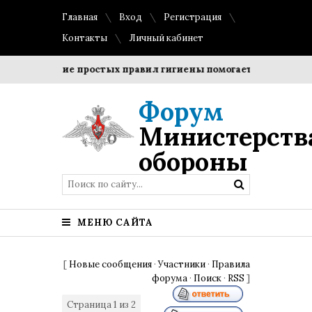
Главная
Вход
Регистрация
Контакты
Личный кабинет
блюдение простых правил гигиены помогает сохранить прозр
Форум
Министерств
обороны
МЕНЮ САЙТА
[
Новые сообщения
·
Участники
·
Правила
форума
·
Поиск
·
RSS
]
Страница
1
из
2