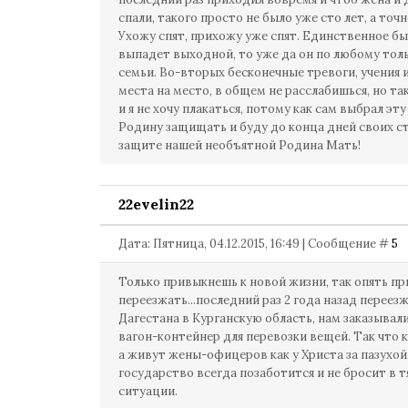
спали, такого просто не было уже сто лет, а точн
Ухожу спят, прихожу уже спят. Единственное б
выпадет выходной, то уже да он по любому толь
семьи. Во-вторых бесконечные тревоги, учения и
места на место, в общем не расслабишься, но та
и я не хочу плакаться, потому как сам выбрал э
Родину защищать и буду до конца дней своих ст
защите нашей необъятной Родина Мать!
22evelin22
Дата: Пятница, 04.12.2015, 16:49 | Сообщение #
5
Только привыкнешь к новой жизни, так опять п
переезжать...последний раз 2 года назад переезж
Дагестана в Курганскую область, нам заказывал
вагон-контейнер для перевозки вещей. Так что к
а живут жены-офицеров как у Христа за пазухой
государство всегда позаботится и не бросит в 
ситуации.