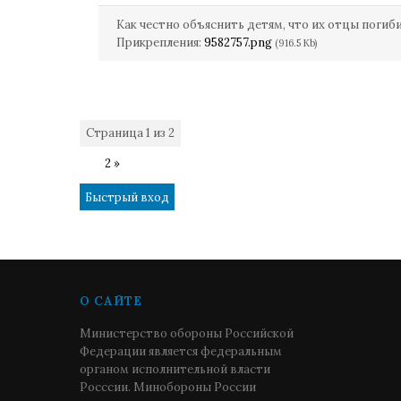
Как честно объяснить детям, что их отцы погиб
Прикрепления:
9582757.png
(916.5 Kb)
Страница
1
из
2
1
2
»
О САЙТЕ
Министерство обороны Российской
Федерации является федеральным
органом исполнительной власти
Росссии. Минобороны России