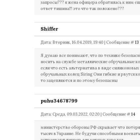
запросы??? я жена офицера обратилась к ним ещ
ответ тишина!!! это что так положено???
Shiffer
Дата: Вторник, 16.04.2019, 19:40 | Сообщение #
13
Я думаю все понимают, что по технике безопасн
носить на службе металлические обручальные ко
если что есть альтернатива в виде силиконовых
обручальных колец Siring Они гибкие и рвутся ко
то зацепляются и по этому безопасны
puhu34678799
Дата: Среда, 09.03.2022, 02:20 | Сообщение #
14
министерство обороны РФ скрывает что потерял
тысяч в Украине. Не будучи способными воевать
устраивают террор для мирных городов.