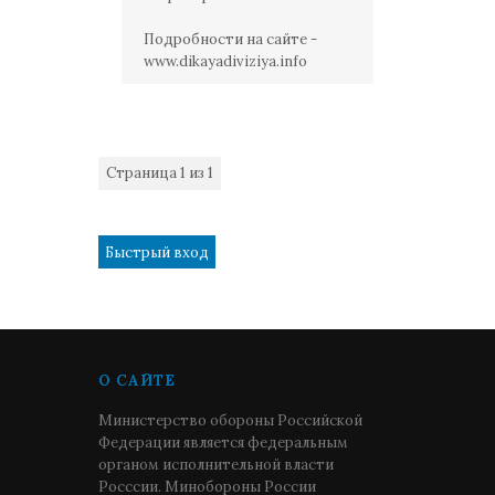
Подробности на сайте -
www.dikayadiviziya.info
Страница
1
из
1
1
О САЙТЕ
Министерство обороны Российской
Федерации является федеральным
органом исполнительной власти
Росссии. Минобороны России