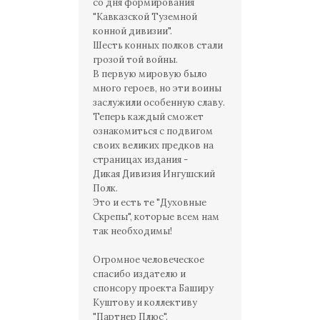
со дня формирования
"Кавказской Туземной
конной дивизии".
Шесть конных полков стали
грозой той войны.
В первую мировую было
много героев, но эти воины
заслужили особенную славу.
Теперь каждый сможет
ознакомиться с подвигом
своих великих предков на
страницах издания -
Дикая Дивизия Ингушский
Полк.
Это и есть те "Духовные
Скрепы", которые всем нам
так необходимы!
Огромное человеческое
спасибо издателю и
спонсору проекта Баширу
Куштову и коллективу
"Партнер Плюс".