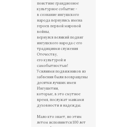
поистине грандиозное
культурное событие -
в сознание ингушского
народа вернулись имена
героев первой мировой
войны,
вернулся великий подвиг
ингушского народа с его
традициями служения
Отечеству,
его культурой и
самобытностью!
Усилиями подвижников из
забвения были возвращены
десятки лучших имен
Ингушетии,
которые, в это смутное
время, послужат маяками
духовности и надежды.
Мало кто знает, но этим
летом исполняется 100 лет