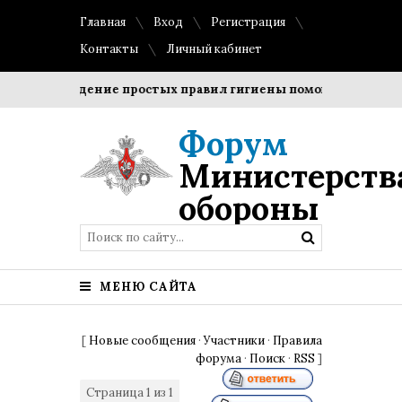
Главная
Вход
Регистрация
Контакты
Личный кабинет
Соблюдение простых правил гигиены помогает сохранить
Форум
Министерств
обороны
МЕНЮ САЙТА
[
Новые сообщения
·
Участники
·
Правила
форума
·
Поиск
·
RSS
]
Страница
1
из
1