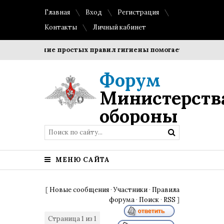
Главная
Вход
Регистрация
Контакты
Личный кабинет
облюдение простых правил гигиены помогает сохранить про
Форум
Министерств
обороны
МЕНЮ САЙТА
[
Новые сообщения
·
Участники
·
Правила
форума
·
Поиск
·
RSS
]
Страница
1
из
1