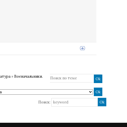
ратура
»
Военачальники.
Поиск: