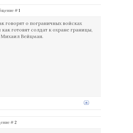
ообщение #
1
так говорят о пограничных войсках
 как готовят солдат к охране границы,
) Михаил Вейцман.
бщение #
2