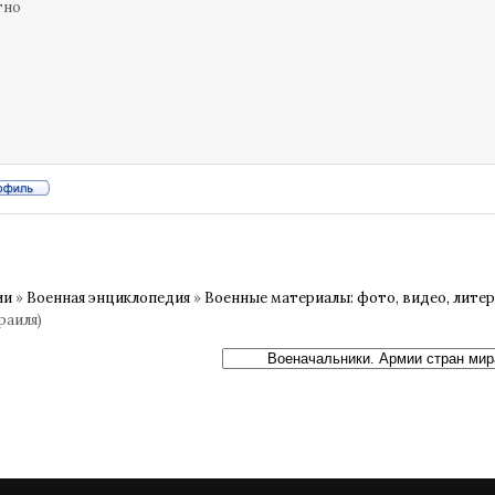
тно
ии
»
Военная энциклопедия
»
Военные материалы: фото, видео, лите
раиля)