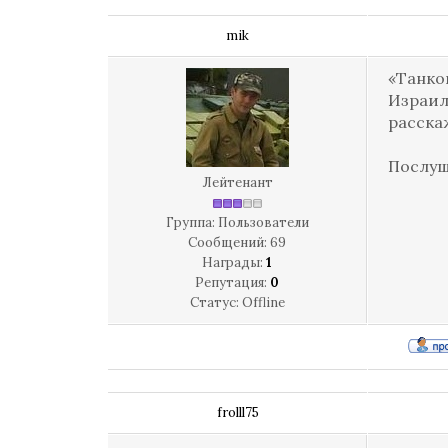
mik
«Танков
Израил
расска
Послуш
Лейтенант
Группа: Пользователи
Сообщений:
69
Награды:
1
Репутация:
0
Статус:
Offline
frolll75