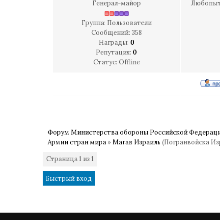
Генерал-майор
Любопы
Группа: Пользователи
Сообщений:
358
Награды:
0
Репутация:
0
Статус:
Offline
Форум Министерства обороны Российской Федерац
Армии стран мира
»
Магав Израиль
(Погранвойска Из
Страница
1
из
1
1