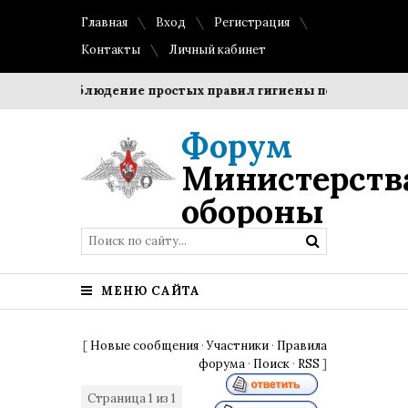
Главная
Вход
Регистрация
Контакты
Личный кабинет
оки?
Соблюдение простых правил гигиены помогает сохра
Форум
Министерств
обороны
МЕНЮ САЙТА
[
Новые сообщения
·
Участники
·
Правила
форума
·
Поиск
·
RSS
]
Страница
1
из
1