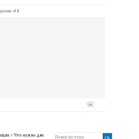
общение #
1
жащих
»
Что нужно для