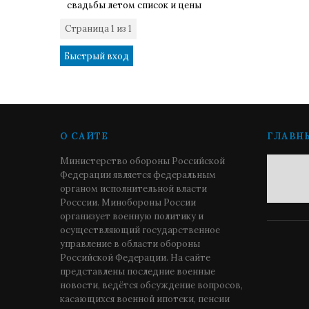
свадьбы летом список и цены
Страница
1
из
1
1
О САЙТЕ
ГЛАВН
Министерство обороны Российской
Федерации является федеральным
органом исполнительной власти
Росссии. Минобороны России
организует военную политику и
осуществляющий государственное
управление в области обороны
Российской Федерации. На сайте
представлены последние военные
новости, ведётся обсуждение вопросов,
касающихся военной ипотеки, пенсии