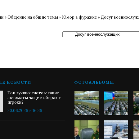
ии
»
Общение на общие темы
»
Юмор в фуражке
»
Досуг военнослу
ЫЕ НОВОСТИ
ФОТОАЛЬБОМЫ
Топ лучших слотов: какие
автоматы чаще выбирают
игроки?
30.06.2026 в 16:36