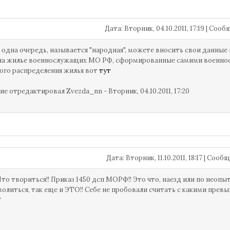
Дата: Вторник, 04.10.2011, 17:19 | Соо
 одна очередь, называется "народная", можете вносить свои данные
на жилье военнослужащих МО РФ, сформированные самими военносл
ого распределения жилья вот
тут
ие отредактировал
Zvezda_nn
-
Вторник, 04.10.2011, 17:20
Дата: Вторник, 11.10.2011, 18:17 | Соо
 Что твориться!! Приказ 1450 дсп МОРФ!! Это что, наезд или по неопы
олиться, так еще и ЭТО!! Себе не пробовали считать с какими превы
?