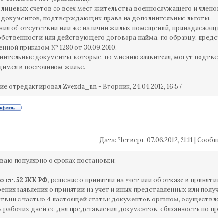
лицевых счетов со всех мест жительства военнослужащего и членов 
 документов, подтверждающих права на дополнительные льготы.
ния об отсутствии или же наличии жилых помещений, принадлежащи
обственности или действующего договора найма, по образцу, предс
нной приказом № 1280 от 30.09.2010.
нительные документы, которые, по мнению заявителя, могут подтв
имся в постоянном жилье.
ие отредактировал
Zvezda_nn
-
Вторник, 24.04.2012, 16:57
Дата: Четверг, 07.06.2012, 21:11 | Соо
ваю популярно о сроках постановки:
о ст. 52 ЖК РФ
, решение о принятии на учет или об отказе в принят
ения заявления о принятии на учет и иных представленных или по
твии с частью 4 настоящей статьи документов органом, осуществля
 рабочих дней со дня представления документов, обязанность по пр