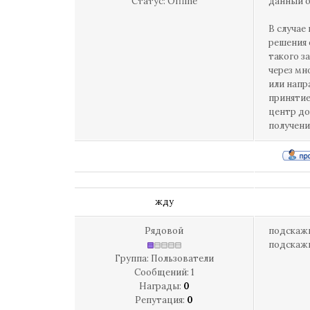
Статус:
Offline
данный о
В случае
решения 
такого з
через мн
или напр
принятие
центр до
получения
жду
Рядовой
подскажи
подскажи
Группа: Пользователи
Сообщений:
1
Награды:
0
Репутация:
0