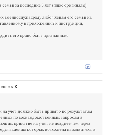
семьи за последние 5 лет (плюс оригиналы).
х военнослужащему либо членам его семьи на
тавленному в приложении 2 к инструкции,
ердить его право быть признанным
бщение #
8
ии на учет должно быть принято по результатам
лученных по межведомственным запросам в
ющим принятие на учет, не позднее чем через
едставлению которых возложена на заявителя, в