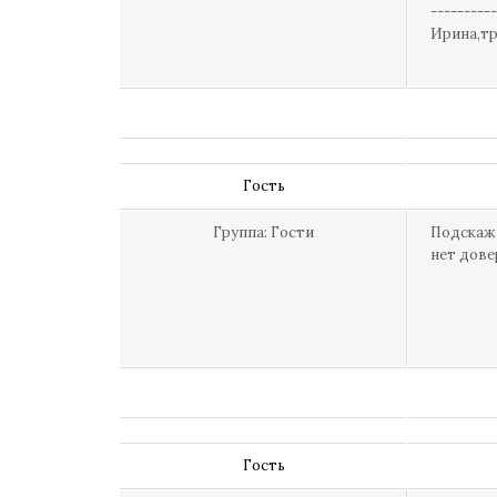
----------
Ирина,тр
Гость
Группа: Гости
Подскажи
нет дове
Гость