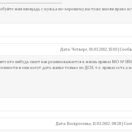
-----------------------------------
ебуйте жил площадь с мужа,а по-хорошему,вы тоже имели право в
Дата: Четверг, 01.03.2012, 15:10 | Соо
те кто нибудь знает как реализовывается в жизнь приказ МО № 1850
ренности и они могут дать жилье только по ДСН, т.е. приказ есть а м
Дата: Воскресенье, 11.03.2012, 08:28 | С