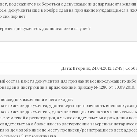
вет, подскажите как бороться с девушками из департамента жилищно
овсем, документы еще в ноябре сдал на признание нуждающимся в жиль
о сих пор нет,
перечень документов для постановки на учет?
Дата: Вторник, 24.04.2012, 12:49 | Со
ый состав пакета документов для признания военнослужащего либо
приведен в инструкции в приложении к приказу № 1280 от 30.09.2010.
 последних изменений в него входят:
 всех листов документа, удостоверяющего личность военнослужащег
 всех листов документов, удостоверяющих личности членов семьи
а с отметкой о регистрации, а также свидетельства о рождении не
 свидетельства о браке или его расторжении, заверенная нотариусо
ка из домовой книги по месту прописки/регистрации со всех адре
о семьи за 5 лет (оригиналы).