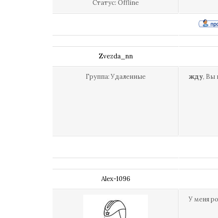
Статус:
Offline
Zvezda_nn
Группа: Удаленные
жду
, Вы
Alex-1096
У меня р