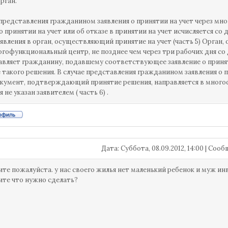
рган.
 представления гражданином заявления о принятии на учет через м
о принятии на учет или об отказе в принятии на учет исчисляется 
аявления в орган, осуществляющий принятие на учет (часть 5) Орган,
огофункциональный центр, не позднее чем через три рабочих дня со 
авляет гражданину, подавшему соответствующее заявление о прин
 такого решения. В случае представления гражданином заявления о
кумент, подтверждающий принятие решения, направляется в много
 не указан заявителем ( часть 6) .
Дата: Суббота, 08.09.2012, 14:00 | Со
те пожалуйста. у нас своего жилья нет маленький ребенок и муж и
те что нужно сделать?