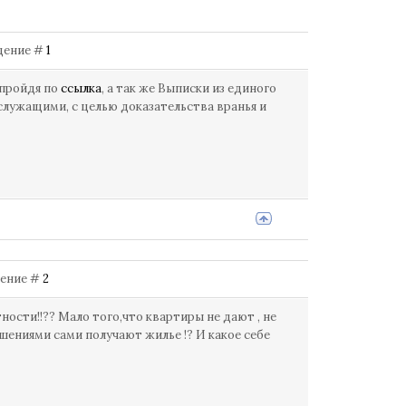
бщение #
1
 пройдя по
ссылка
, а так же Выписки из единого
ужащими, с целью доказательства вранья и
бщение #
2
тности!!?? Мало того,что квартиры не дают , не
шениями сами получают жилье !? И какое себе