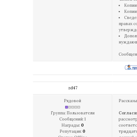
Копии 
Копии
Сведе
правах с
утвержде
Допол
нуждающ
Сообщен
zd47
Рядовой
Рассказы
Группа: Пользователи
Согласн
Сообщений:
1
рассмотр
Награды:
0
соответс
Репутация:
0
тридцать