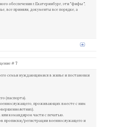
го обеспечения г.Екатеринбург, эти "фифы ",
е, все приняли, документы все порядке, а
общение #
7
 его семьи нуждающимися в жилье и постановки
о (паспорта).
 военнослужащего, проживающих вместе с ним
совершеннолетних).
м или командиром части с печатью.
сов прописки/регистрации военнослужащего и