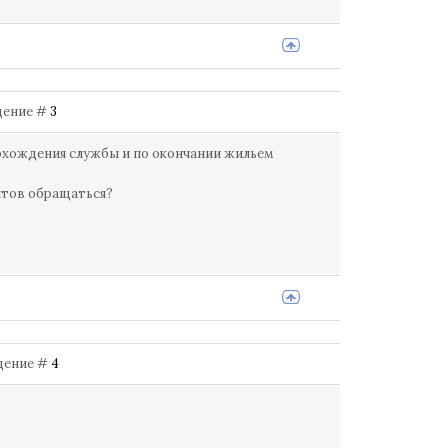
бщение #
3
рохождения службы и по окончании жильем
нтов обращаться?
бщение #
4