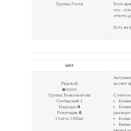
Группа: Гости
Всем при
оху... с
ответа д
Есть ли 
iafet
Актуальн
Рядовой
на учет 
Группа: Пользователи
С учетом
Сообщений:
2
Копии
Награды:
0
Копии
Репутация:
0
(паспорт
Статус:
Offline
Копия
Выпис
членов ег