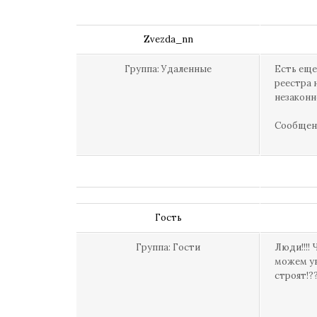
Zvezda_nn
Группа: Удаленные
Есть еще
реестра 
незаконн
Сообщен
Гость
Группа: Гости
Люди!!!!
можем ув
строят!?