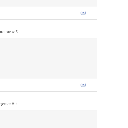
общение #
3
общение #
4