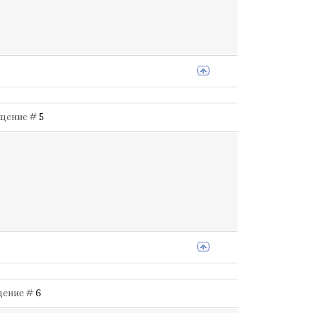
общение #
5
бщение #
6