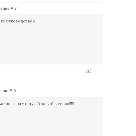
бщение #
8
д их руководством.
щение #
9
ных на улицу,а "славян" в тепло!!!!!!