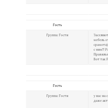
Гость
Группа: Гости
Заселяют
мебель от
срамота)
с ним!!! 
Правильн
Вот так Р
Гость
Группа: Гости
у нас на
даже акт