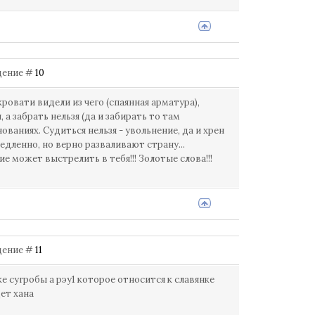
бщение #
10
ровати видели из чего (спаянная арматура),
 а забрать нельзя (да и забирать то там
ованиях. Судиться нельзя - увольнение, да и хрен
 Медленно, но верно разваливают страну...
е может выстрелить в тебя!!! Золотые слова!!!
бщение #
11
е сугробы а рэу1 которое относится к славянке
ет хана