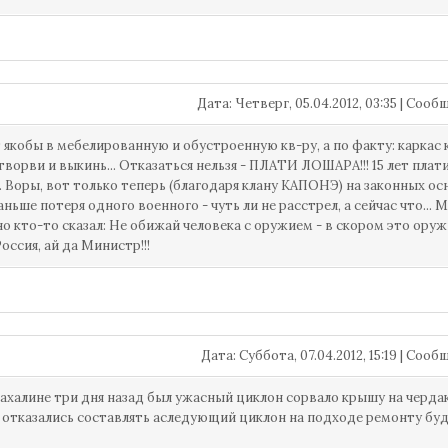
Дата: Четверг, 05.04.2012, 03:35 | Соо
 якобы в мебелированную и обустроенную кв-ру, а по факту: каркас к
ворви и выкинь... Отказаться нельзя - ПЛАТИ ЛОШАРА!!! 15 лет плати,
. Воры, вот только теперь (благодаря клану КАПОНЭ) на законных осн
Раньше потеря одного военного - чуть ли не расстрел, а сейчас что...
о кто-то сказал: Не обижай человека с оружием - в скором это оружи
оссия, ай да Министр!!!
Дата: Суббота, 07.04.2012, 15:19 | Соо
 сахалине три дня назад был ужасный циклон сорвало крышу на чердак
 отказались составлять аследующий циклон на подходе ремонту буд