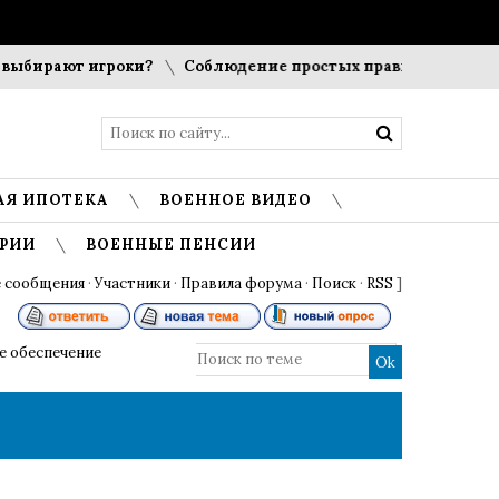
рают игроки?
Соблюдение простых правил гигиены помогае
АЯ ИПОТЕКА
ВОЕННОЕ ВИДЕО
РИИ
ВОЕННЫЕ ПЕНСИИ
 сообщения
·
Участники
·
Правила форума
·
Поиск
·
RSS
]
 обеспечение