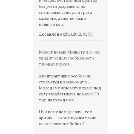
В общем бестолковая муштра
без учета разделения по
специальностям да и трата
казенных денег во благо
понятно кого...
Добавлено
(25.11.2012, 02:55)
-----------------------------------
----------
Может новый Министр все-же
увидит нецелесообразность
таковых курсов...
А контрактники особо и не
стремятся в военкоматы ..
Молодому человеку вполне под
силу зарабатывать не менее 30
тыр на гражданке ...
Ну а кому не под силу - те в
армию .... а кому нужны такие
несмышленные бойцы?