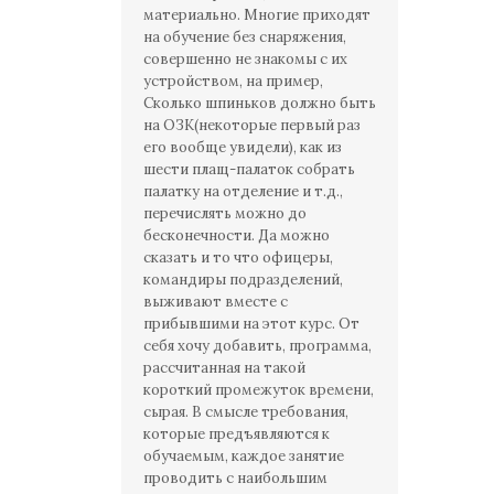
материально. Многие приходят
на обучение без снаряжения,
совершенно не знакомы с их
устройством, на пример,
Сколько шпиньков должно быть
на ОЗК(некоторые первый раз
его вообще увидели), как из
шести плащ-палаток собрать
палатку на отделение и т.д.,
перечислять можно до
бесконечности. Да можно
сказать и то что офицеры,
командиры подразделений,
выживают вместе с
прибывшими на этот курс. От
себя хочу добавить, программа,
рассчитанная на такой
короткий промежуток времени,
сырая. В смысле требования,
которые предъявляются к
обучаемым, каждое занятие
проводить с наибольшим