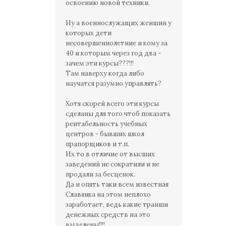
освоению новой техники.
Ну а военнослужащих женшин у
которых дети
несовершеннолетние и кому за
40 и которым через год два -
зачем эти курсы???!!!
Там наверху когда либо
научатся разумно управлять?
Хотя скорей всего эти курсы
сделаны для того чтоб показать
рентабельность учебных
центров - бывших школ
прапорщиков и т.п.
Их то в отличие от высших
заведений не сократили и не
продали за бесценок.
Да и опять таки всем известная
Славянка на этом неплохо
заработает, ведь какие транши
денежных средств на это
выделены!!!!