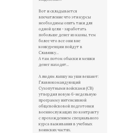
Вот и складывается
впечатление что эти курсы
необходимы опять таки для
одной цели - заработать
побольше денег из казны, тем
более что все они вне
конкуренции пойдут в
Славянку...
А там потом обыски и мешки
денег находят...
А людям лапшу на уши вешают:
Главнокомандующий
Сухопутными войсками (СВ)
утвердил новую 6-недельную
программу интенсивной
общевойсковой подготовки
военнослужащих по контракту
с прохождением специального
курса выживания в учебных
воинских частях.