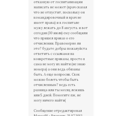
отказную от госпитализации
написать не может (врач сказал
что не отпустит, поскольку он
командировочный и врач не
имеет права) и в госпитале
мужу лежать до 8 августа. и вот
сегодня (30 июля) ему сообщили
что пришел приказ о его
отчислении. Правомерно ли
это? будьте добры пожалуйста
ответить с ссылками на
конкретные приказы, просто я
сама не могу их найти (не знаю
номера) а они ведь обязаны
быть. А еще вопросик. Скок
можно болеть чтобы быть
отчисленным? ведь есть
разница или ты месяц лежишь
или 5 дней. Помогите пж, не
могу ничего найти(
Сообщение отредактировал
Mapyc91
-
Вторник, 31.07.2012,