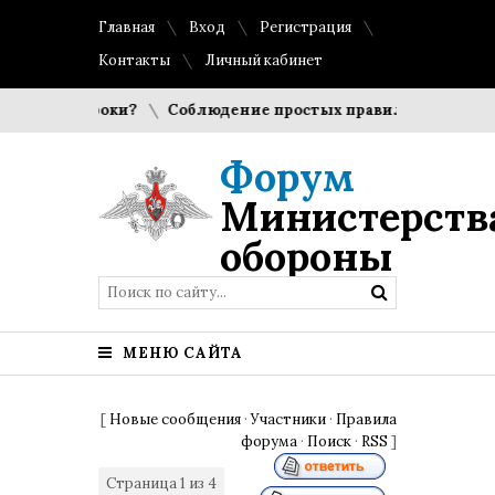
Главная
Вход
Регистрация
Контакты
Личный кабинет
т игроки?
Соблюдение простых правил гигиены помогает 
Форум
Министерств
обороны
МЕНЮ САЙТА
[
Новые сообщения
·
Участники
·
Правила
форума
·
Поиск
·
RSS
]
Страница
1
из
4