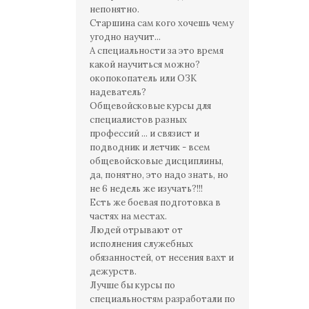
непонятно.
Старшина сам кого хочешь чему
угодно научит...
А специальности за это время
какой научиться можно?
окопокопатель или ОЗК
надеватель?
Общевойсковые курсы для
специалистов разных
профессий ... и связист и
подводник и летчик - всем
общевойсковые дисциплины,
да, понятно, это надо знать, но
не 6 недель же изучать?!!!
Есть же боевая подготовка в
частях на местах.
Людей отрывают от
исполнения служебных
обязанностей, от несения вахт и
дежурств.
Лучше бы курсы по
специальностям разработали по