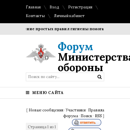
Главная
Вход
Регистрация
Контакты
Личный кабинет
Соблюдение простых правил гигиены помогает сохранить пр
Форум
Министерств
обороны
МЕНЮ САЙТА
[
Новые сообщения
·
Участники
·
Правила
форума
·
Поиск
·
RSS
]
Страница
1
из
1