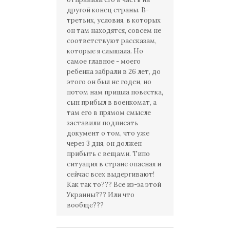
другой конец страны. В-
третьих, условия, в которых
он там находятся, совсем не
соответствуют рассказам,
которые я слышала. Но
самое главное - моего
ребенка забрали в 26 лет, до
этого он был не годен, но
потом нам пришла повестка,
сын прибыл в военкомат, а
там его в прямом смысле
заставили подписать
документ о том, что уже
через 3 дня, он должен
прибыть с вещами. Типо
ситуация в стране опасная и
сейчас всех выдергивают!
Как так то??? Все из-за этой
Украины??? Или что
вообще???