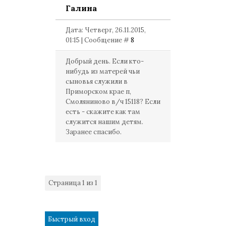
Галина
Дата: Четверг, 26.11.2015,
01:15 | Сообщение #
8
Добрый день. Если кто-
нибудь из матерей чьи
сыновья служили в
Приморском крае п,
Смоляниново в/ч 15118? Если
есть - скажите как там
служится нашим детям.
Заранее спасибо.
Страница
1
из
1
1