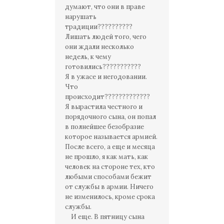
думают, что они в праве
нарушать
традиции??????????
Лишать людей того, чего
они ждали несколько
недель, к чему
готовились???????????
Я в ужасе и негодовании.
Что
происходит?????????????
Я вырастила честного и
порядочного сына, он попал
в полнейшее безобразие
которое называется армией.
После всего, а еще и месяца
не прошло, я как мать, как
человек на стороне тех, кто
любыми способами бежит
от службы в армии. Ничего
не изменилось, кроме срока
службы.
И еще. В пятницу сына