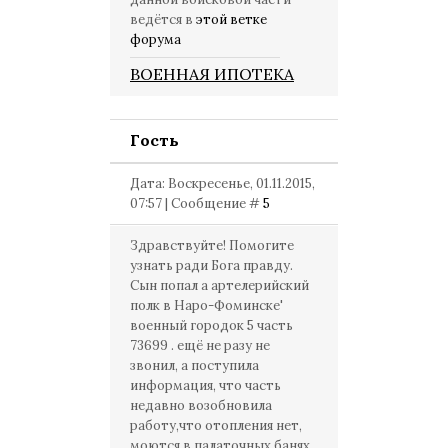
ведётся в
этой ветке
форума
ВОЕННАЯ ИПОТЕКА
Гость
Дата: Воскресенье, 01.11.2015,
07:57 | Сообщение #
5
Здравствуйте! Помогите
узнать ради Бога правду.
Сын попал а артелерийский
полк в Наро-Фоминске'
военный городок 5 часть
73699 . ещё не разу не
звонил, а поступила
информация, что часть
недавно возобновила
работу,что отопления нет,
моются в палаточных банях