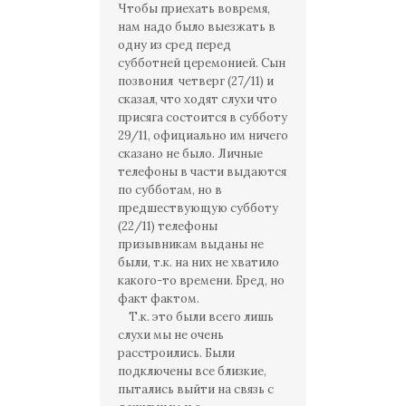
Чтобы приехать вовремя,
нам надо было выезжать в
одну из сред перед
субботней церемонией. Сын
позвонил четверг (27/11) и
сказал, что ходят слухи что
присяга состоится в субботу
29/11, официально им ничего
сказано не было. Личные
телефоны в части выдаются
по субботам, но в
предшествующую субботу
(22/11) телефоны
призывникам выданы не
были, т.к. на них не хватило
какого-то времени. Бред, но
факт фактом.
Т.к. это были всего лишь
слухи мы не очень
расстроились. Были
подключены все близкие,
пытались выйти на связь с