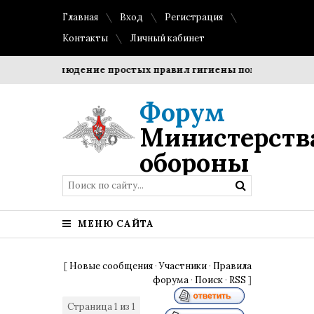
Главная
Вход
Регистрация
Контакты
Личный кабинет
и?
Соблюдение простых правил гигиены помогает сохрани
Форум
Министерств
обороны
МЕНЮ САЙТА
[
Новые сообщения
·
Участники
·
Правила
форума
·
Поиск
·
RSS
]
Страница
1
из
1