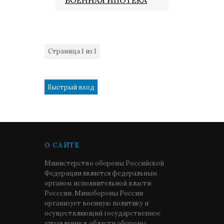
ВОЕННАЯ ИПОТЕКА
Страница
1
из
1
1
О САЙТЕ
Министерство обороны Российской
Федерации является федеральным
органом исполнительной власти
Росссии. Минобороны России
организует военную политику и
осуществляющий государственное
управление в области обороны