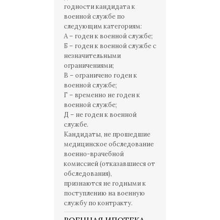
годности кандидата к
военной службе по
следующим категориям:
А – годен к военной службе;
Б – годен к военной службе с
незначительными
ограничениями;
В – ограничено годен к
военной службе;
Г – временно не годен к
военной службе;
Д – не годен к военной
службе.
Кандидаты, не прошедшие
медицинское обследование
военно-врачебной
комиссией (отказавшиеся от
обследования),
признаются не годными к
поступлению на военную
службу по контракту.