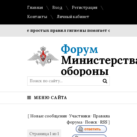
Главная
Вход
Регистрация
Контакты
Личный кабинет
облюдение простых правил гигиены помогает сохранить проз
Форум
Министерств
обороны
МЕНЮ САЙТА
[
Новые сообщения
·
Участники
·
Правила
форума
·
Поиск
·
RSS
]
Страница
1
из
1